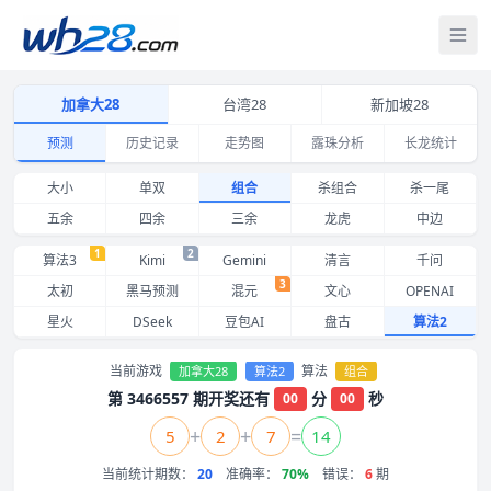
打
加拿大28
台湾28
新加坡28
预测
历史记录
走势图
露珠分析
长龙统计
加拿大28组合预测 算法2 近期命中记录与准确率
大小
单双
组合
杀组合
杀一尾
五余
四余
三余
龙虎
中边
1
2
算法3
Kimi
Gemini
清言
千问
3
太初
黑马预测
混元
文心
OPENAI
星火
DSeek
豆包AI
盘古
算法2
当前游戏
算法
加拿大28
算法2
组合
第 3466557 期开奖还有
分
秒
00
00
+
+
=
5
2
7
14
当前统计期数：
20
准确率：
70%
错误：
6
期