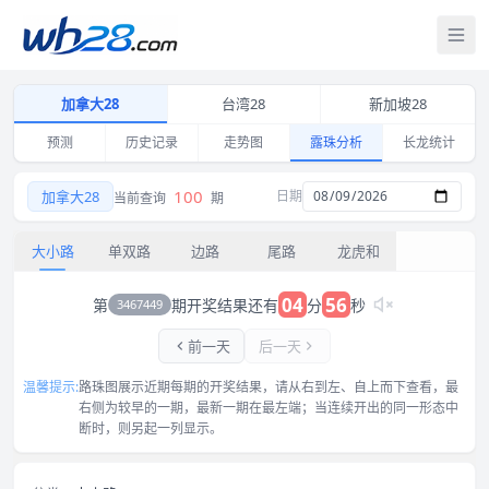
打
加拿大28
台湾28
新加坡28
预测
历史记录
走势图
露珠分析
长龙统计
加拿大28大小路露珠图 2026-08-09 连开与交替记录
100
加拿大28
日期
当前查询
期
大小路
单双路
边路
尾路
龙虎和
04
56
第
期开奖结果还有
分
秒
3467449
前一天
后一天
温馨提示:
路珠图展示近期每期的开奖结果，请从右到左、自上而下查看，最
右侧为较早的一期，最新一期在最左端；当连续开出的同一形态中
断时，则另起一列显示。