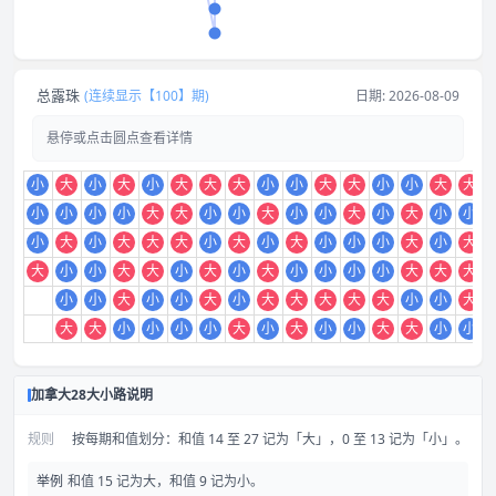
总露珠
(连续显示【100】期)
日期: 2026-08-09
悬停或点击圆点查看详情
小
大
小
大
小
大
大
大
小
小
大
大
小
小
大
大
小
小
小
小
大
大
小
小
大
小
小
大
小
大
小
小
小
大
小
大
大
大
小
大
小
大
小
小
小
大
小
大
大
小
小
大
大
小
大
小
大
小
小
小
小
大
大
大
小
小
大
小
小
大
小
大
大
大
大
大
小
小
大
大
大
小
小
小
小
大
小
大
小
小
大
大
小
小
加拿大28大小路说明
规则
按每期和值划分：和值 14 至 27 记为「大」，0 至 13 记为「小」。
举例
和值 15 记为大，和值 9 记为小。