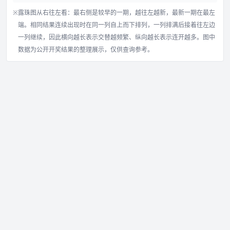
※
露珠图从右往左看：最右侧是较早的一期，越往左越新，最新一期在最左
端。相同结果连续出现时在同一列自上而下排列，一列排满后接着往左边
一列继续，因此横向越长表示交替越频繁、纵向越长表示连开越多。图中
数据为公开开奖结果的整理展示，仅供查询参考。