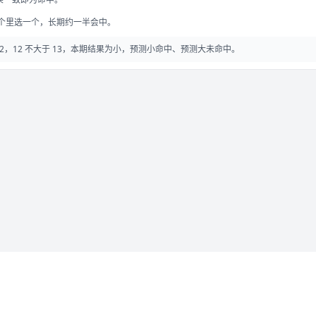
两个里选一个，长期约一半会中。
 0 = 12，12 不大于 13，本期结果为小，预测小命中、预测大未命中。