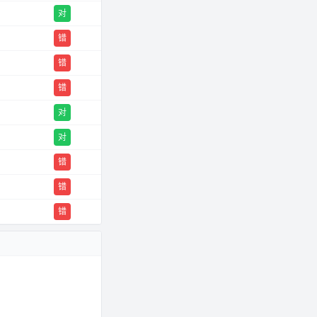
对
错
错
错
对
对
错
错
错