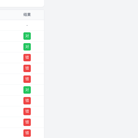
结果
-
对
对
错
错
错
对
错
错
错
错