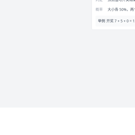
概率
大小各 50%，
举例
开奖 7 + 5 +