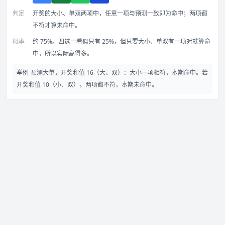
判定
开奖的大小、单双两项中，任意一项与预测一致即为命中；两项都
不符才算未命中。
概率
约 75%。四选一看似只有 25%，但只要大小、单双有一项对就算命
中，所以实际高得多。
举例
预测大单，开奖和值 16（大、双）：大小一项相符，本期命中。若
开奖和值 10（小、双），两项都不符，本期未命中。