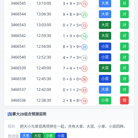
3466545
13:10:00
3
+
9
+
3
=
大单
对
15
3466544
13:06:30
9
+
8
+
8
=
大单
对
25
3466543
13:03:00
0
+
7
+
5
=
大双
对
12
3466542
12:59:30
1
+
9
+
6
=
大双
对
16
3466541
12:56:00
8
+
3
+
9
=
小双
对
20
3466540
12:52:30
4
+
7
+
3
=
小双
对
14
3466539
12:49:00
7
+
4
+
1
=
大双
对
12
3466538
12:45:30
0
+
6
+
0
=
小双
对
06
3466537
12:42:00
0
+
1
+
2
=
大单
对
03
3466536
12:38:30
2
+
8
+
8
=
小单
错
18
加拿大28组合预测说明
规则
把大小与单双两项拼在一起，共有大单、大双、小单、小双四种。
大单
大双
小单
小双
预测值