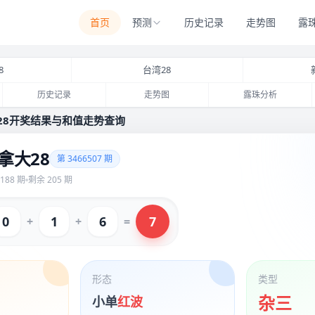
首页
预测
历史记录
走势图
露
8
台湾28
历史记录
走势图
露珠分析
大28开奖结果与和值走势查询
拿大28
第 3466507 期
188 期
剩余 205 期
0
1
6
7
+
+
=
形态
类型
杂三
小
单
红波