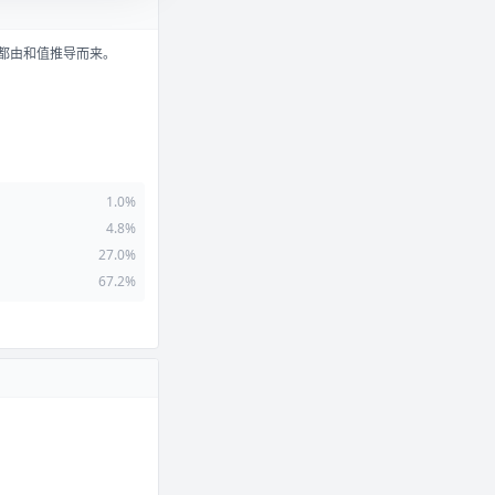
法都由和值推导而来。
。
1.0%
4.8%
27.0%
67.2%