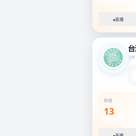
直播
台
已开 
和值
13
直播