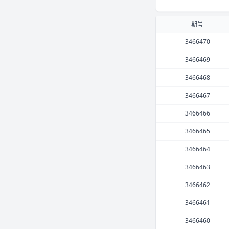
期号
3466470
3466469
3466468
3466467
3466466
3466465
3466464
3466463
3466462
3466461
3466460