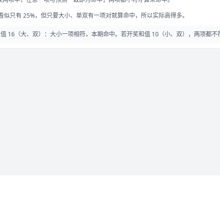
一看似只有 25%，但只要大小、单双有一项对就算命中，所以实际高得多。
值 16（大、双）：大小一项相符，本期命中。若开奖和值 10（小、双），两项都