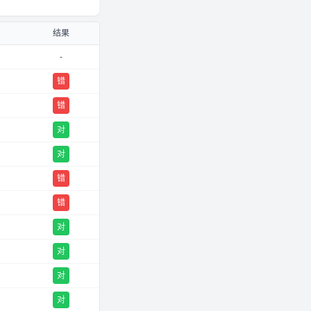
结果
-
错
错
对
对
错
错
对
对
对
对