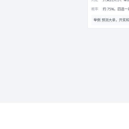
概率
约 75%。四选
举例
预测大单，开奖和