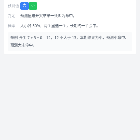
大
小
预测值
判定
预测值与开奖结果一致即为命中。
概率
大小各 50%，两个里选一个，长期约一半会中。
举例
开奖 7 + 5 + 0 = 12，12 不大于 13，本期结果为小，预测小命中、
预测大未命中。