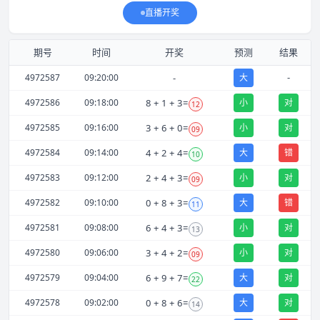
直播开奖
期号
时间
开奖
预测
结果
-
4972587
09:20:00
-
大
4972586
09:18:00
8
+
1
+
3
=
小
对
12
4972585
09:16:00
3
+
6
+
0
=
小
对
09
4972584
09:14:00
4
+
2
+
4
=
大
错
10
4972583
09:12:00
2
+
4
+
3
=
小
对
09
4972582
09:10:00
0
+
8
+
3
=
大
错
11
4972581
09:08:00
6
+
4
+
3
=
小
对
13
4972580
09:06:00
3
+
4
+
2
=
小
对
09
4972579
09:04:00
6
+
9
+
7
=
大
对
22
4972578
09:02:00
0
+
8
+
6
=
大
对
14