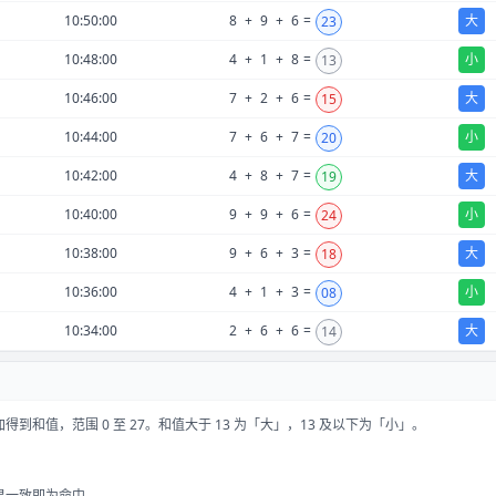
10:50:00
8
+
9
+
6
=
大
23
10:48:00
4
+
1
+
8
=
小
13
10:46:00
7
+
2
+
6
=
大
15
10:44:00
7
+
6
+
7
=
小
20
10:42:00
4
+
8
+
7
=
大
19
10:40:00
9
+
9
+
6
=
小
24
10:38:00
9
+
6
+
3
=
大
18
10:36:00
4
+
1
+
3
=
小
08
10:34:00
2
+
6
+
6
=
大
14
到和值，范围 0 至 27。和值大于 13 为「大」，13 及以下为「小」。
果一致即为命中。