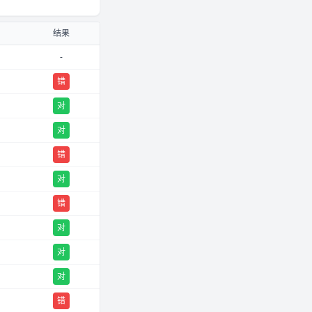
结果
-
错
对
对
错
对
错
对
对
对
错