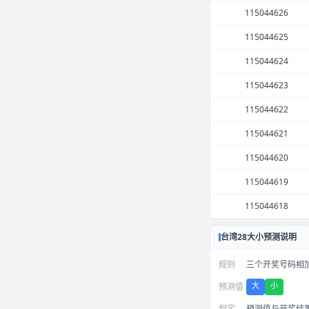
115044626
115044625
115044624
115044623
115044622
115044621
115044620
115044619
115044618
台湾28大小预测说明
规则
三个开奖号码相加得
大
小
预测值
判定
预测值与开奖结