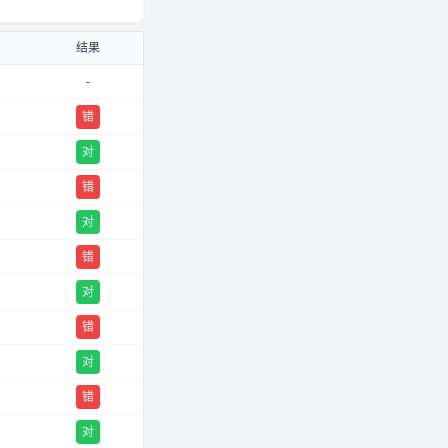
结果
-
错
对
错
对
错
对
错
对
错
对