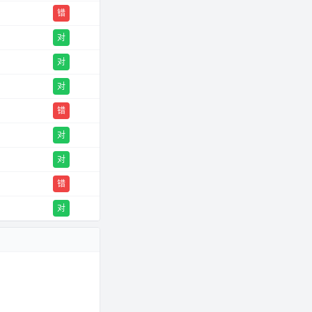
错
对
对
对
错
对
对
错
对