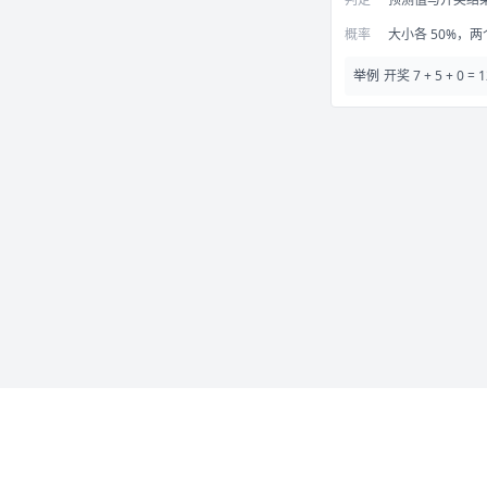
概率
大小各 50%，
举例
开奖 7 + 5 +