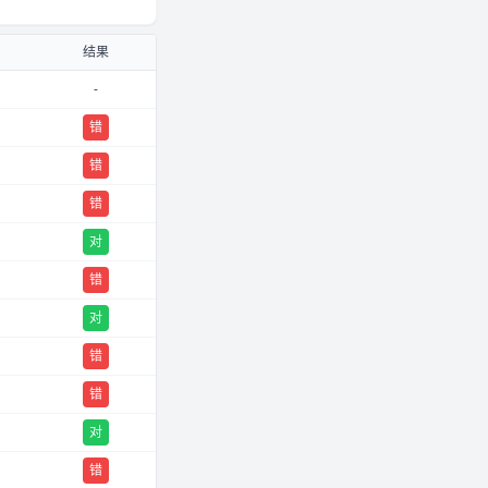
结果
-
错
错
错
对
错
对
错
错
对
错