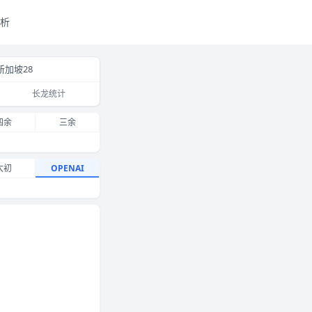
析
新加坡28
长龙统计
四余
三余
太初
OPENAI