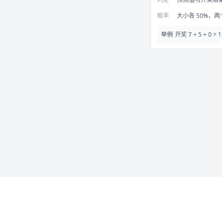
概率
大小各 50%，
举例
开奖 7 + 5 +