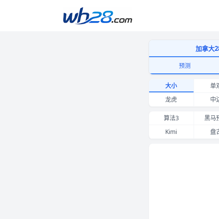
加拿大2
预测
加拿大28大小预测 OP
大小
单
龙虎
中
算法3
黑马
Kimi
盘