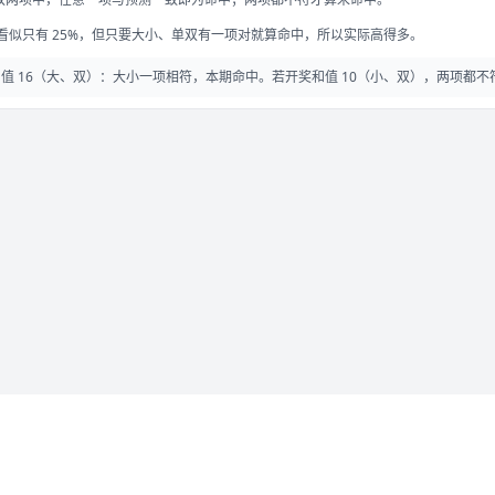
一看似只有 25%，但只要大小、单双有一项对就算命中，所以实际高得多。
值 16（大、双）：大小一项相符，本期命中。若开奖和值 10（小、双），两项都