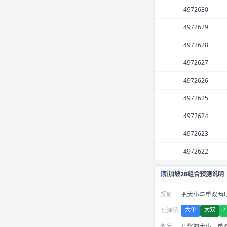
4972630
4972629
4972628
4972627
4972626
4972625
4972624
4972623
4972622
新加坡28组合预测说明
规则
把大小与单双两
大单
大双
预测值
判定
开奖的大小、单