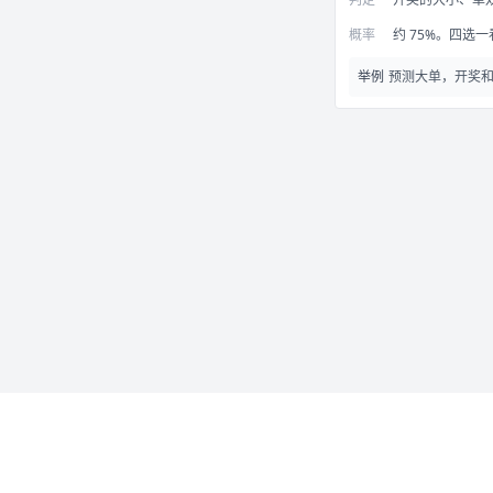
概率
约 75%。四选
举例
预测大单，开奖和