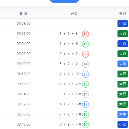
时间
开奖
预测
09:08:00
-
小双
09:06:00
3
+
6
+
3
=
大双
12
09:04:00
6
+
4
+
6
=
小双
16
09:02:00
0
+
4
+
2
=
大双
06
09:00:00
5
+
7
+
2
=
大单
14
08:58:00
7
+
7
+
9
=
大双
23
08:56:00
5
+
3
+
2
=
大双
10
08:54:00
5
+
3
+
6
=
大双
14
08:52:00
4
+
7
+
6
=
大双
17
08:50:00
7
+
2
+
7
=
大单
16
08:48:00
6
+
9
+
4
=
小双
19