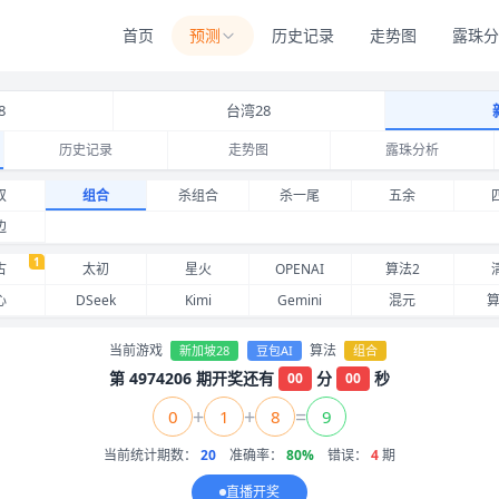
首页
预测
历史记录
走势图
露珠分
8
台湾28
历史记录
走势图
露珠分析
包AI 近期命中记录与准确率
双
组合
杀组合
杀一尾
五余
边
1
古
太初
星火
OPENAI
算法2
心
DSeek
Kimi
Gemini
混元
算
当前游戏
算法
新加坡28
豆包AI
组合
第 4974206 期开奖还有
分
秒
00
00
+
+
=
0
1
8
9
当前统计期数：
20
准确率：
80%
错误：
4
期
直播开奖