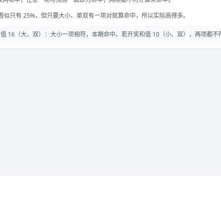
一看似只有 25%，但只要大小、单双有一项对就算命中，所以实际高得多。
值 16（大、双）：大小一项相符，本期命中。若开奖和值 10（小、双），两项都