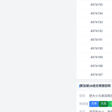
4974195
4974194
4974193
4974192
4974191
4974190
4974189
4974188
4974187
新加坡28组合预测说明
规则
把大小与单双两
大单
大双
预测值
判定
开奖的大小、单