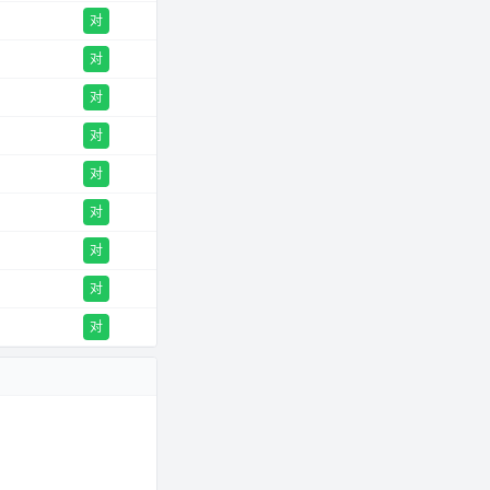
对
对
对
对
对
对
对
对
对