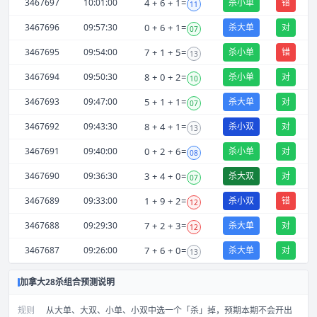
3467697
10:01:00
4
+
6
+
1
=
杀小单
错
11
3467696
09:57:30
0
+
6
+
1
=
杀大单
对
07
3467695
09:54:00
7
+
1
+
5
=
杀小单
错
13
3467694
09:50:30
8
+
0
+
2
=
杀小单
对
10
3467693
09:47:00
5
+
1
+
1
=
杀大单
对
07
3467692
09:43:30
8
+
4
+
1
=
杀小双
对
13
3467691
09:40:00
0
+
2
+
6
=
杀小单
对
08
3467690
09:36:30
3
+
4
+
0
=
杀大双
对
07
3467689
09:33:00
1
+
9
+
2
=
杀小双
错
12
3467688
09:29:30
7
+
2
+
3
=
杀大单
对
12
3467687
09:26:00
7
+
6
+
0
=
杀大单
对
13
加拿大28杀组合预测说明
规则
从大单、大双、小单、小双中选一个「杀」掉，预期本期不会开出