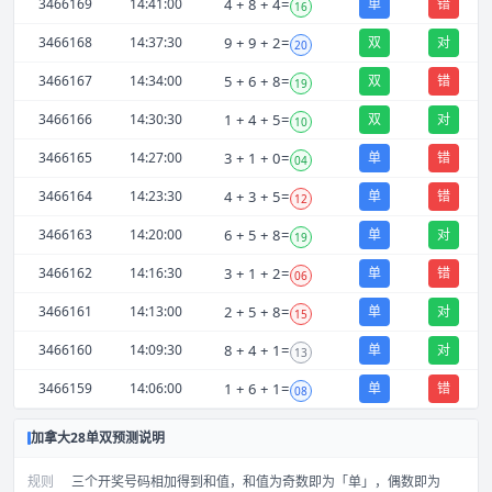
3466169
14:41:00
4
+
8
+
4
=
单
错
16
3466168
14:37:30
9
+
9
+
2
=
双
对
20
3466167
14:34:00
5
+
6
+
8
=
双
错
19
3466166
14:30:30
1
+
4
+
5
=
双
对
10
3466165
14:27:00
3
+
1
+
0
=
单
错
04
3466164
14:23:30
4
+
3
+
5
=
单
错
12
3466163
14:20:00
6
+
5
+
8
=
单
对
19
3466162
14:16:30
3
+
1
+
2
=
单
错
06
3466161
14:13:00
2
+
5
+
8
=
单
对
15
3466160
14:09:30
8
+
4
+
1
=
单
对
13
3466159
14:06:00
1
+
6
+
1
=
单
错
08
加拿大28单双预测说明
规则
三个开奖号码相加得到和值，和值为奇数即为「单」，偶数即为