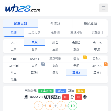
打
加拿大28
台湾28
新加坡28
预测
历史记录
走势图
露珠分析
长龙统计
加拿大28单双预测 算法2 近期命中记录与准确率
大小
单双
组合
杀组合
杀一尾
五余
四余
三余
龙虎
中边
1
Kimi
DSeek
黑马预测
清言
豆包AI
2
3
Gemini
太初
文心
千问
OPENAI
星火
算法3
盘古
算法2
算法1
混元
当前游戏
算法
加拿大28
算法2
单双
第 3466178 期开奖还有
分
秒
00
00
+
+
=
2
6
2
10