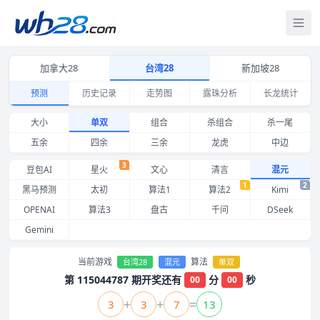
打
加拿大28
台湾28
新加坡28
预测
历史记录
走势图
露珠分析
长龙统计
台湾28单双预测 混元 近期命中记录与准确率
大小
单双
组合
杀组合
杀一尾
五余
四余
三余
龙虎
中边
3
豆包AI
星火
文心
清言
混元
1
2
黑马预测
太初
算法1
算法2
Kimi
OPENAI
算法3
盘古
千问
DSeek
Gemini
当前游戏
算法
台湾28
混元
单双
第 115044787 期开奖还有
分
秒
00
00
+
+
=
3
3
7
13