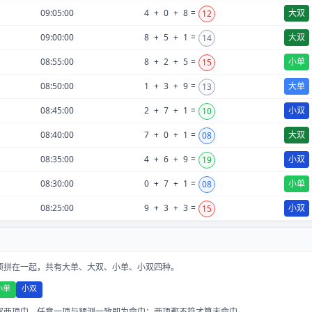
09:05:00
4
+
0
+
8
=
大双
12
09:00:00
8
+
5
+
1
=
大双
14
08:55:00
8
+
2
+
5
=
小单
15
08:50:00
1
+
3
+
9
=
大单
13
08:45:00
2
+
7
+
1
=
小双
10
08:40:00
7
+
0
+
1
=
大双
08
08:35:00
4
+
6
+
9
=
小双
19
08:30:00
0
+
7
+
1
=
小单
08
08:25:00
9
+
3
+
3
=
小双
15
项拼在一起，共有大单、大双、小单、小双四种。
小单
小双
双两项中，任意一项与预测一致即为命中；两项都不符才算未命中。