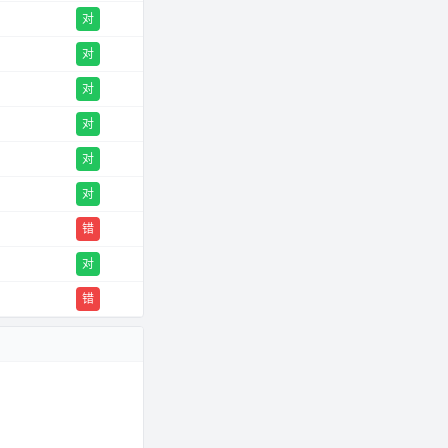
对
对
对
对
对
对
错
对
错