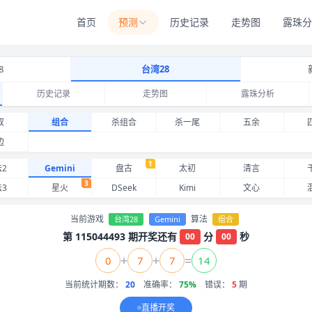
首页
预测
历史记录
走势图
露珠分
8
台湾28
历史记录
走势图
露珠分析
ini 近期命中记录与准确率
双
组合
杀组合
杀一尾
五余
边
1
2
Gemini
盘古
太初
清言
3
3
星火
DSeek
Kimi
文心
当前游戏
算法
台湾28
Gemini
组合
第 115044493 期开奖还有
分
秒
00
00
+
+
=
0
7
7
14
当前统计期数：
20
准确率：
75%
错误：
5
期
直播开奖